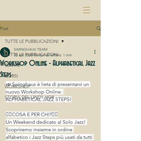
Post
TUTTE LE PUBBLICAZIONI
SWINGHAUS TEAM
TUTTE LE PUBBLICAZIONI
20 apr 2020
Tempo di lettura: 1 min
Workshop Online - Alphabetical Jazz
SERATE
Steps
CORSI
📣 Swinghaus è lieta di presentarvi un 
WORKSHOP
nuovo Workshop Online: 
STORIA DEL LINDY HOP
ALPHABETICAL JAZZ STEPS!
👉🏻COSA E PER CHI?👈🏻
Un Weekend dedicato al Solo Jazz! 
Scopriremo insieme in ordine 
alfabetico i Jazz Steps più usati da tutti 