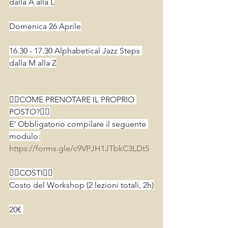
dalla A alla L
Domenica 26 Aprile
16.30 - 17.30 Alphabetical Jazz Steps 
dalla M alla Z
👉🏻COME PRENOTARE IL PROPRIO 
POSTO?👈🏻
E’ Obbligatorio compilare il seguente 
modulo:
https://forms.gle/c9VPJH1JTbkC3LDt5
👉🏻COSTI👈🏻
Costo del Workshop (2 lezioni totali, 2h)
20€ 