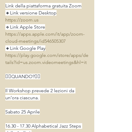
Link della piattaforma gratuita Zoom
🔸Link versione Desktop
https://zoom.us
🔹Link Apple Store
https://apps.apple.com/it/app/zoom-
cloud-meetings/id546505307
🔸Link Google Play
https://play.google.com/store/apps/de
tails?id=us.zoom.videomeetings&hl=it
👉🏻QUANDO?👈🏻
Il Workshop prevede 2 lezioni da 
un’ora ciascuna. 
Sabato 25 Aprile
16.30 - 17.30 Alphabetical Jazz Steps 