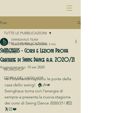
Post
TUTTE LE PUBBLICAZIONI
SWINGHAUS TEAM
TUTTE LE PUBBLICAZIONI
9 set 2020
Tempo di lettura: 3 min
SWINGHAUS - Corsi e Lezioni Prova
SERATE
Gratuite di Swing Dance a.a. 2020/21
CORSI
Aggiornamento:
10 set 2020
WORKSHOP
STORIA DEL LINDY HOP
📣 Finalmente riaprono le porte della 
casa dello swing!  🏠🎶🎺
Swinghaus torna con l'energia di 
sempre e presenta la nuova stagione 
dei corsi di Swing Dance 2020/21! 💃🏻
🕺🏻❤️