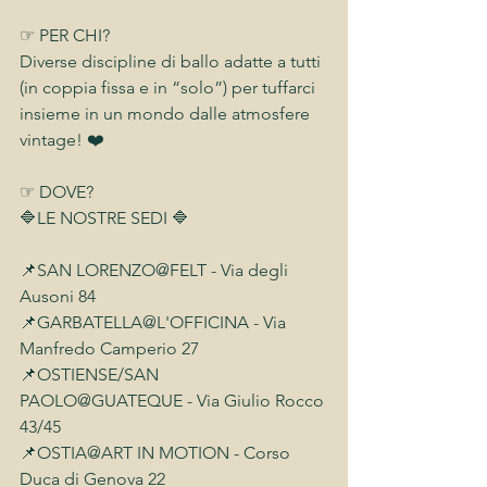
☞ PER CHI?
Diverse discipline di ballo adatte a tutti 
(in coppia fissa e in “solo”) per tuffarci 
insieme in un mondo dalle atmosfere 
vintage! ❤️
☞ DOVE?
🔷LE NOSTRE SEDI 🔷
📌SAN LORENZO@FELT - Via degli 
Ausoni 84
📌GARBATELLA@L'OFFICINA - Via 
Manfredo Camperio 27
📌OSTIENSE/SAN 
PAOLO@GUATEQUE - Via Giulio Rocco 
43/45
📌OSTIA@ART IN MOTION - Corso 
Duca di Genova 22 