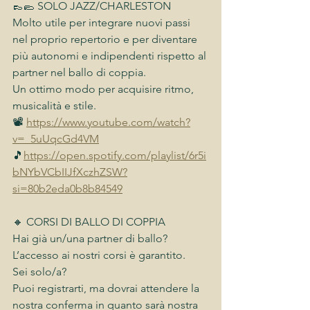
👞🥿 SOLO JAZZ/CHARLESTON
Molto utile per integrare nuovi passi 
nel proprio repertorio e per diventare 
più autonomi e indipendenti rispetto al 
partner nel ballo di coppia.
Un ottimo modo per acquisire ritmo, 
musicalità e stile.
📽 
https://www.youtube.com/watch?
v=_5uUqcGd4VM
🎵
https://open.spotify.com/playlist/6r5i
bNYbVCbIIJfXczhZSW?
si=80b2eda0b8b84549
🔸 CORSI DI BALLO DI COPPIA 
Hai già un/una partner di ballo?
L’accesso ai nostri corsi è garantito.
Sei solo/a?
Puoi registrarti, ma dovrai attendere la 
nostra conferma in quanto sarà nostra 