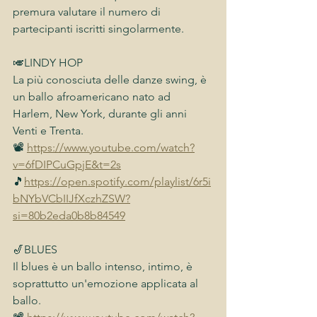
premura valutare il numero di 
partecipanti iscritti singolarmente.
🎺LINDY HOP
La più conosciuta delle danze swing, è 
un ballo afroamericano nato ad 
Harlem, New York, durante gli anni 
Venti e Trenta. 
📽 
https://www.youtube.com/watch?
v=6fDIPCuGpjE&t=2s
🎵
https://open.spotify.com/playlist/6r5i
bNYbVCbIIJfXczhZSW?
si=80b2eda0b8b84549
🎷BLUES
Il blues è un ballo intenso, intimo, è 
soprattutto un'emozione applicata al 
ballo.