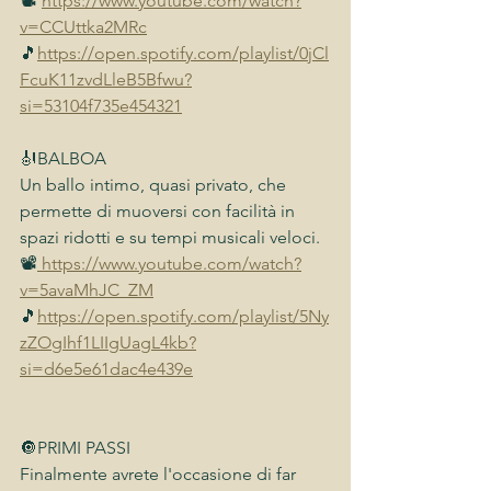
📽 
https://www.youtube.com/watch?
v=CCUttka2MRc
🎵
https://open.spotify.com/playlist/0jCl
FcuK11zvdLleB5Bfwu?
si=53104f735e454321
🎻BALBOA 
Un ballo intimo, quasi privato, che 
permette di muoversi con facilità in 
spazi ridotti e su tempi musicali veloci.
📽
 https://www.youtube.com/watch?
v=5avaMhJC_ZM
🎵
https://open.spotify.com/playlist/5Ny
zZOgIhf1LIIgUagL4kb?
si=d6e5e61dac4e439e
🔘PRIMI PASSI
Finalmente avrete l'occasione di far 