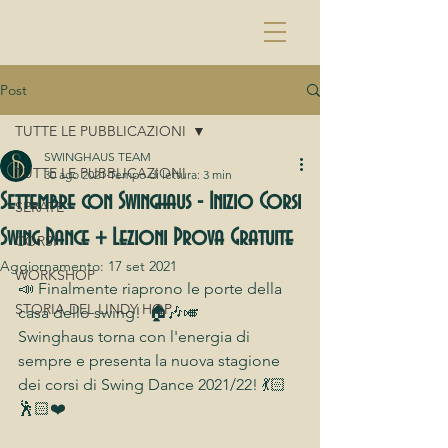
Post
TUTTE LE PUBBLICAZIONI
SWINGHAUS TEAM
TUTTE LE PUBBLICAZIONI
30 ago 2021
Tempo di lettura: 3 min
Settembre con Swinghaus - Inizio Corsi
SERATE
Swing Dance + Lezioni Prova Gratuite
CORSI
Aggiornamento:
17 set 2021
WORKSHOP
📣 Finalmente riaprono le porte della 
STORIA DEL LINDY HOP
casa dello swing!  🏠🎶🎺
Swinghaus torna con l'energia di 
sempre e presenta la nuova stagione 
dei corsi di Swing Dance 2021/22! 💃🏻
🕺🏻❤️