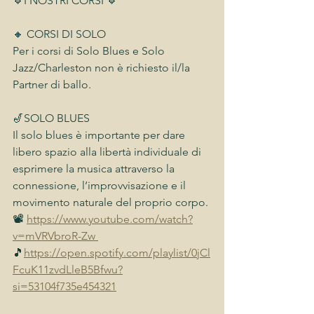
🔹I NOSTRI CORSI 🔹
🔸 CORSI DI SOLO 
Per i corsi di Solo Blues e Solo 
Jazz/Charleston non è richiesto il/la 
Partner di ballo.
🎷SOLO BLUES
Il solo blues è importante per dare 
libero spazio alla libertà individuale di 
esprimere la musica attraverso la 
connessione, l’improvvisazione e il 
movimento naturale del proprio corpo.
📽 
https://www.youtube.com/watch?
v=mVRVbroR-Zw 
🎵
https://open.spotify.com/playlist/0jCl
FcuK11zvdLleB5Bfwu?
si=53104f735e454321