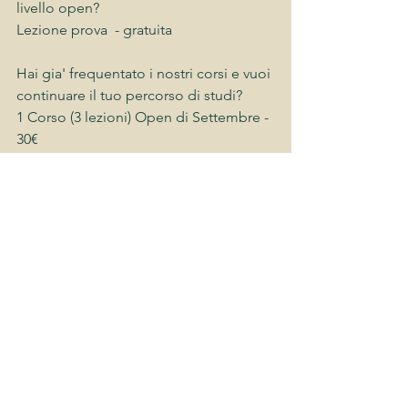
livello open?
Lezione prova  - gratuita
Hai gia' frequentato i nostri corsi e vuoi 
continuare il tuo percorso di studi?
1 Corso (3 lezioni) Open di Settembre - 
30€
2 Corsi a scelta (6 lezioni) Open di 
Settembre - 50€
3 Corsi a scelta (9 lezioni) Open di 
Settembre - 75€
Per i costi d’iscrizione associativa, si 
prega di contattare le singole sedi per 
maggiori dettagli. 
✅ Per partecipare alle attività è 
obbligatorio possedere il Green Pass.