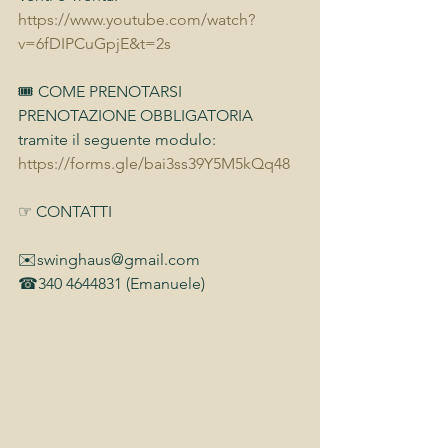
https://www.youtube.com/watch?
v=6fDIPCuGpjE&t=2s
🎟 COME PRENOTARSI
PRENOTAZIONE OBBLIGATORIA 
tramite il seguente modulo:
https://forms.gle/bai3ss39Y5M5kQq48
☞ CONTATTI
✉️swinghaus@gmail.com
☎︎340 4644831 (Emanuele)