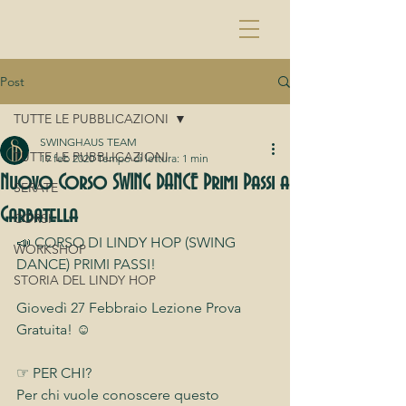
Post
TUTTE LE PUBBLICAZIONI
SWINGHAUS TEAM
TUTTE LE PUBBLICAZIONI
19 feb 2020
Tempo di lettura: 1 min
Nuovo Corso SWING DANCE Primi Passi a
SERATE
Garbatella
CORSI
📣 CORSO DI LINDY HOP (SWING 
WORKSHOP
DANCE) PRIMI PASSI!
STORIA DEL LINDY HOP
Giovedì 27 Febbraio Lezione Prova 
Gratuita! ☺️
☞ PER CHI?
Per chi vuole conoscere questo 