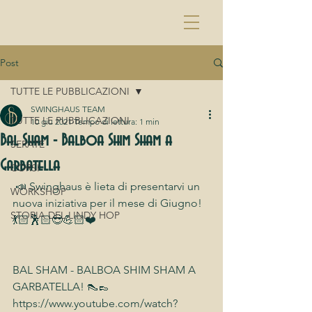
Post
TUTTE LE PUBBLICAZIONI
SWINGHAUS TEAM
TUTTE LE PUBBLICAZIONI
10 giu 2021
Tempo di lettura: 1 min
Bal Sham - Balboa Shim Sham a
SERATE
Garbatella
CORSI
 📣 Swinghaus è lieta di presentarvi un 
WORKSHOP
nuova iniziativa per il mese di Giugno! 
STORIA DEL LINDY HOP
💃🏻🕺🏻😎💪🏻❤️
BAL SHAM - BALBOA SHIM SHAM A 
GARBATELLA! 👠👞
https://www.youtube.com/watch?