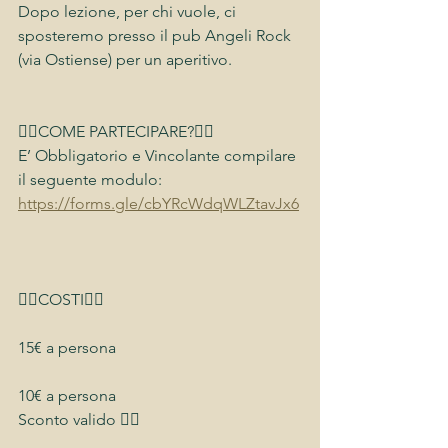
Dopo lezione, per chi vuole, ci 
sposteremo presso il pub Angeli Rock 
(via Ostiense) per un aperitivo. 
👉🏻COME PARTECIPARE?👈🏻
E’ Obbligatorio e Vincolante compilare 
il seguente modulo:
https://forms.gle/cbYRcWdqWLZtavJx6
👉🏻COSTI👈🏻
15€ a persona
10€ a persona
Sconto valido 👇🏻