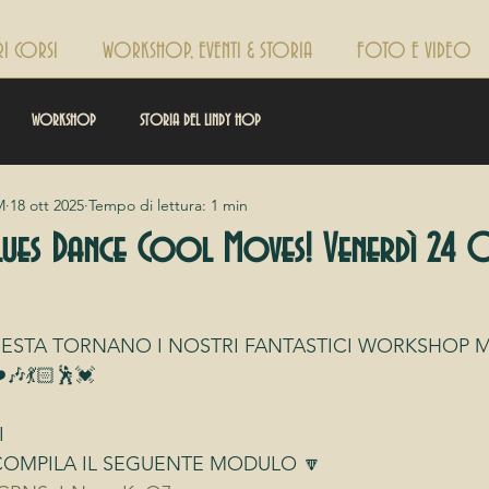
RI CORSI
WORKSHOP, EVENTI & STORIA
FOTO E VIDEO
WORKSHOP
STORIA DEL LINDY HOP
M
18 ott 2025
Tempo di lettura: 1 min
ues Dance Cool Moves! Venerdì 24 
IESTA TORNANO I NOSTRI FANTASTICI WORKSHOP ME
️🎶💃🏻🕺💓
 
COMPILA IL SEGUENTE MODULO 🔽