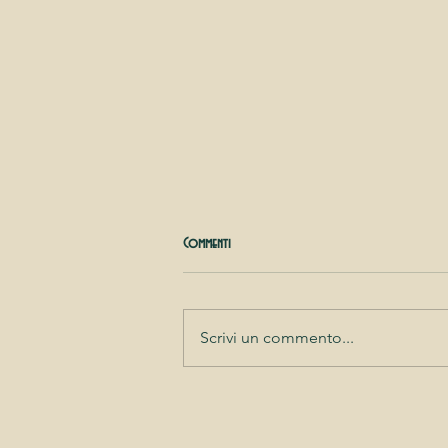
Commenti
Scrivi un commento...
Corsi intensivi Swing Dance Luglio@Spazio
Tiburno