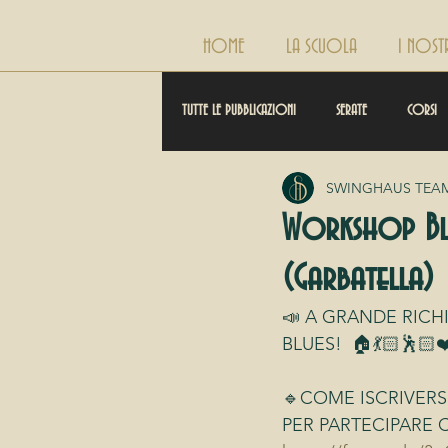
HOME
LA SCUOLA
I NOST
TUTTE LE PUBBLICAZIONI
SERATE
CORSI
SWINGHAUS TEA
Workshop Bl
(Garbatella)
📣 A GRANDE RICH
BLUES!  🏠💃🏻🕺🏻❤
🔹COME ISCRIVERSI
PER PARTECIPARE 