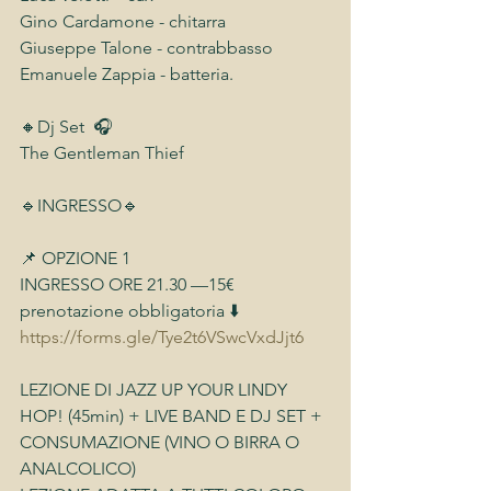
Gino Cardamone - chitarra 
Giuseppe Talone - contrabbasso  
Emanuele Zappia - batteria.
🔸Dj Set  🎧
The Gentleman Thief
🔹INGRESSO🔹
📌 OPZIONE 1
INGRESSO ORE 21.30 —15€ 
prenotazione obbligatoria ⬇️
https://forms.gle/Tye2t6VSwcVxdJjt6
LEZIONE DI JAZZ UP YOUR LINDY 
HOP! (45min) + LIVE BAND E DJ SET + 
CONSUMAZIONE (VINO O BIRRA O 
ANALCOLICO)