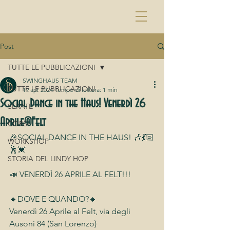
Post
TUTTE LE PUBBLICAZIONI
SWINGHAUS TEAM
TUTTE LE PUBBLICAZIONI
19 apr 2024
Tempo di lettura: 1 min
Social Dance in the Haus! Venerdì 26
SERATE
Aprile@Felt
CORSI
🎉SOCIAL DANCE IN THE HAUS! 🎶💃🏻
WORKSHOP
🕺💓
STORIA DEL LINDY HOP
📣 VENERDÌ 26 APRILE AL FELT!!!
🔹DOVE E QUANDO?🔹
Venerdì 26 Aprile al Felt, via degli 
Ausoni 84 (San Lorenzo)