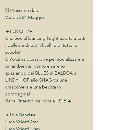
🗓 Prossime date:
Venerdì 24 Maggio
🔸PER CHI?🔸
Una Social Dancing Night aperta a tutti 
i ballerini di tutti i livelli e di tutte le 
scuole!
Un'ottima occasione per socializzare in 
un ambiente intimo e sereno 
spaziando dal BLUES al BALBOA al 
LINDY HOP allo SHAG tra una 
chiacchiera e una bevuta in 
compagnia! 
Bar all'interno del locale! 🍺🍷🥃
🔸Live Band 🎺
Luca Velotti 4tet
Luca Velotti  - sax